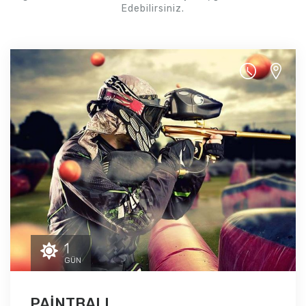
Edebilirsiniz.
1
GÜN
PAİNTBALL