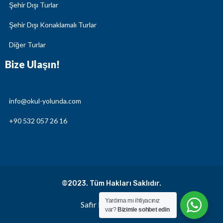
Şehir Dışı Turlar
Şehir Dışı Konaklamalı Turlar
Diğer Turlar
Bize Ulaşın!
info@okul-yolunda.com
+90 532 057 26 16
©2023. Tüm Hakları Saklıdır.
Yardıma mı ihtiyacınız
Safir Kreatif Ajans
var?
Bizimle sohbet edin