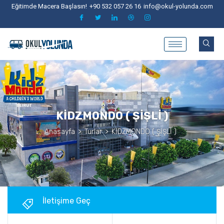
Eğitimde Macera Başlasın!
+90 532 057 26 16
info@okul-yolunda.com
KİDZMONDO ( ŞİŞLİ )
Anasayfa
>
Turlar
>
KİDZMONDO ( ŞİŞLİ )
İletişime Geç