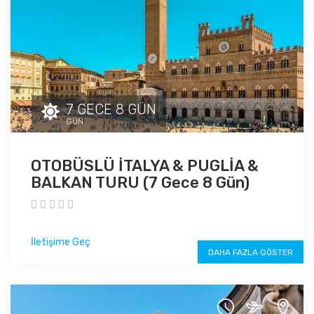
7 GECE 8 GÜN
GÜN
OTOBÜSLÜ İTALYA & PUGLİA &
BALKAN TURU (7 Gece 8 Gün)
İletişime Geç
DAHA FAZLA GÖSTER