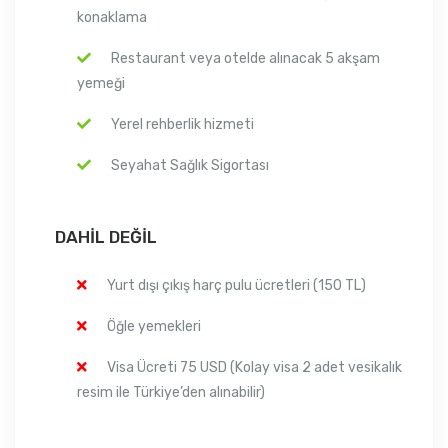
konaklama
Restaurant veya otelde alınacak 5 akşam
yemeği
Yerel rehberlik hizmeti
Seyahat Sağlık Sigortası
DAHIL DEĞIL
Yurt dışı çıkış harç pulu ücretleri (150 TL)
Öğle yemekleri
Visa Ücreti 75 USD (Kolay visa 2 adet vesikalık
resim ile Türkiye’den alınabilir)