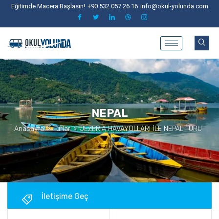
Eğitimde Macera Başlasın!
+90 532 057 26 16
info@okul-yolunda.com
NEPAL
Anasayfa
>
Turlar
>
JEZERIA HAVAYOLLARI İLE NEPAL TURU
İletişime Geç