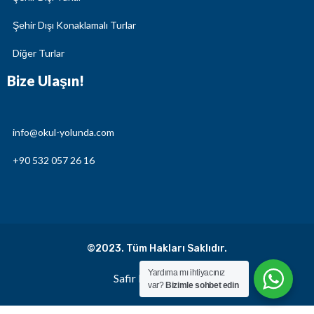
Şehir Dışı Konaklamalı Turlar
Diğer Turlar
Bize Ulaşın!
info@okul-yolunda.com
+90 532 057 26 16
©2023. Tüm Hakları Saklıdır.
Yardıma mı ihtiyacınız
Safir Kreatif Ajans
var?
Bizimle sohbet edin