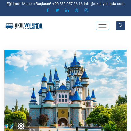
Eğitimde Macera Başlasın!
+90 532 057 26 16
info@okul-yolunda.com
2
GÜN