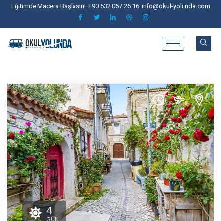
Eğitimde Macera Başlasın!
+90 532 057 26 16
info@okul-yolunda.com
4
GÜN