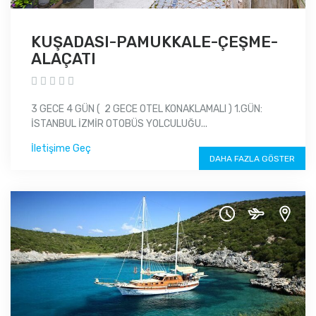
KUŞADASI-PAMUKKALE-ÇEŞME-
ALAÇATI
3 GECE 4 GÜN ( 2 GECE OTEL KONAKLAMALI ) 1.GÜN:
İSTANBUL İZMİR OTOBÜS YOLCULUĞU...
İletişime Geç
DAHA FAZLA GÖSTER