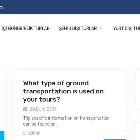
om
 İÇI GÜNÜBIRLIK TURLAR
ŞEHIR DIŞI TURLAR
YURT DIŞI T
What type of ground
transportation is used on
your tours?
28 Ekim 2017
Trip specific information on transportation
can be found on...
admin