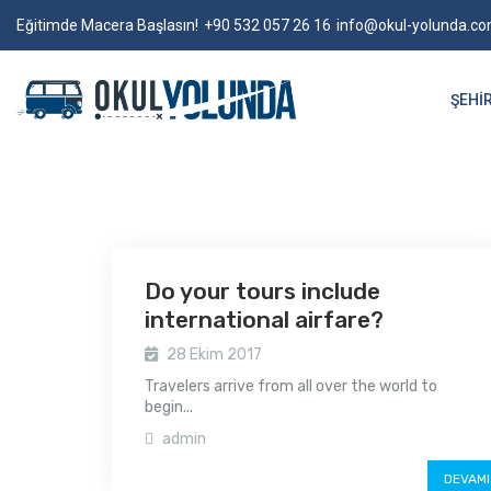
Eğitimde Macera Başlasın!
+90 532 057 26 16
info@okul-yolunda.c
ŞEHIR
Do your tours include
international airfare?
28 Ekim 2017
Travelers arrive from all over the world to
begin...
admin
DEVAMI